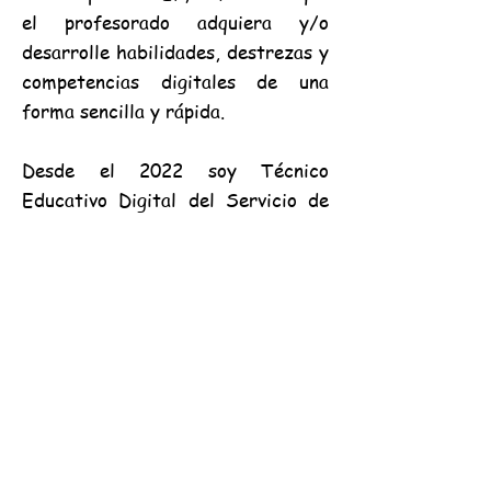
el profesorado adquiera y/o
desarrolle habilidades, destrezas y
competencias digitales de una
forma sencilla y rápida.
Desde el 2022 soy Técnico
Educativo Digital del Servicio de
Innovación y Formación del
Profesorado en la Consejería de
Educación de la Región de Murcia.
Desde el 2023 pertenezco a la Red
de Embajadores Aula del Futuro de
INTEF representado a la Región de
Murcia.