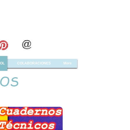
OL
COLABORACIONES
More
DOS