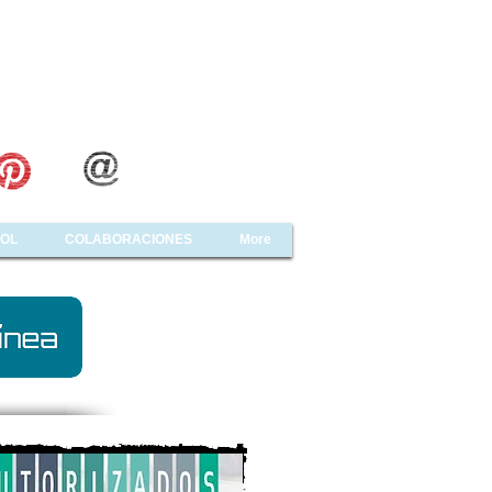
OL
COLABORACIONES
More